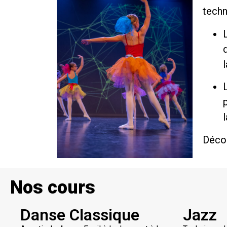
techn
l
Déco
Nos cours
Danse Classique
Jazz