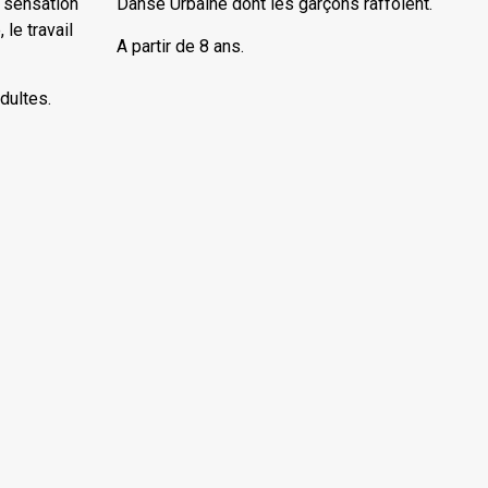
 sensation
Danse Urbaine dont les garçons raffolent.
le travail
A partir de 8 ans.
Adultes.